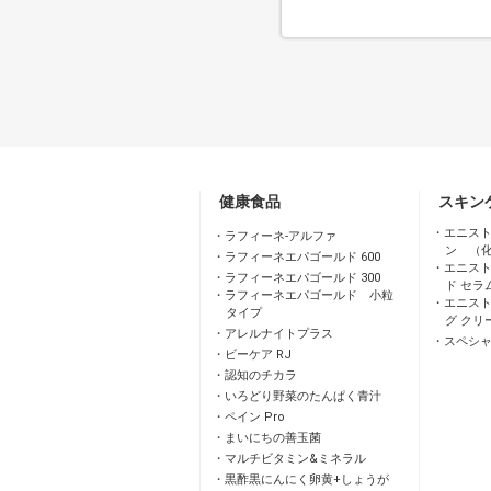
健康食品
スキン
エニスト
ラフィーネ-アルファ
ン （
ラフィーネエパゴールド 600
エニスト
ラフィーネエパゴールド 300
ド セラ
ラフィーネエパゴールド 小粒
エニスト
タイプ
グ クリ
アレルナイトプラス
スペシ
ビーケア RJ
認知のチカラ
いろどり野菜のたんぱく青汁
ペイン Pro
まいにちの善玉菌
マルチビタミン&ミネラル
黒酢黒にんにく卵黄+しょうが