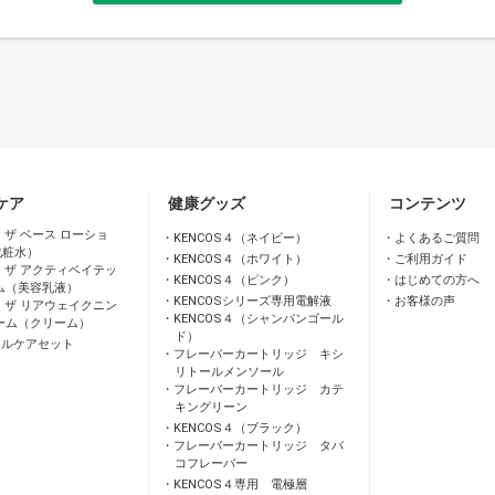
ケア
健康グッズ
コンテンツ
 ザ ベース ローショ
KENCOS４（ネイビー）
よくあるご質問
化粧水）
KENCOS４（ホワイト）
ご利用ガイド
 ザ アクティベイテッ
KENCOS４（ピンク）
はじめての方へ
ム（美容乳液）
KENCOSシリーズ専用電解液
お客様の声
 ザ リアウェイクニン
KENCOS４（シャンパンゴール
ーム（クリーム）
ド）
ャルケアセット
フレーバーカートリッジ キシ
リトールメンソール
フレーバーカートリッジ カテ
キングリーン
KENCOS４（ブラック）
フレーバーカートリッジ タバ
コフレーバー
KENCOS４専用 電極層