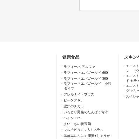
健康食品
スキン
エニスト
ラフィーネ-アルファ
ン （
ラフィーネエパゴールド 600
エニスト
ラフィーネエパゴールド 300
ド セラ
ラフィーネエパゴールド 小粒
エニスト
タイプ
グ クリ
アレルナイトプラス
スペシ
ビーケア RJ
認知のチカラ
いろどり野菜のたんぱく青汁
ペイン Pro
まいにちの善玉菌
マルチビタミン&ミネラル
黒酢黒にんにく卵黄+しょうが