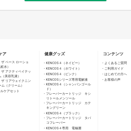
ケア
健康グッズ
コンテンツ
 ザ ベース ローショ
KENCOS４（ネイビー）
よくあるご質問
化粧水）
KENCOS４（ホワイト）
ご利用ガイド
 ザ アクティベイテッ
KENCOS４（ピンク）
はじめての方へ
ム（美容乳液）
KENCOSシリーズ専用電解液
お客様の声
 ザ リアウェイクニン
KENCOS４（シャンパンゴール
ーム（クリーム）
ド）
ャルケアセット
フレーバーカートリッジ キシ
リトールメンソール
フレーバーカートリッジ カテ
キングリーン
KENCOS４（ブラック）
フレーバーカートリッジ タバ
コフレーバー
KENCOS４専用 電極層