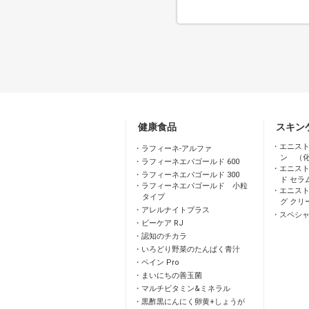
健康食品
スキン
エニスト
ラフィーネ-アルファ
ン （
ラフィーネエパゴールド 600
エニスト
ラフィーネエパゴールド 300
ド セラ
ラフィーネエパゴールド 小粒
エニスト
タイプ
グ クリ
アレルナイトプラス
スペシ
ビーケア RJ
認知のチカラ
いろどり野菜のたんぱく青汁
ペイン Pro
まいにちの善玉菌
マルチビタミン&ミネラル
黒酢黒にんにく卵黄+しょうが