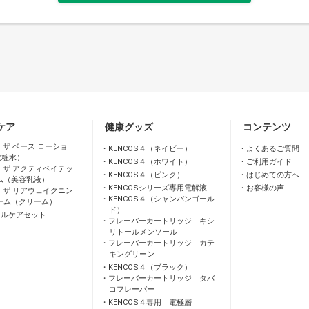
ケア
健康グッズ
コンテンツ
 ザ ベース ローショ
KENCOS４（ネイビー）
よくあるご質問
化粧水）
KENCOS４（ホワイト）
ご利用ガイド
 ザ アクティベイテッ
KENCOS４（ピンク）
はじめての方へ
ム（美容乳液）
KENCOSシリーズ専用電解液
お客様の声
 ザ リアウェイクニン
KENCOS４（シャンパンゴール
ーム（クリーム）
ド）
ャルケアセット
フレーバーカートリッジ キシ
リトールメンソール
フレーバーカートリッジ カテ
キングリーン
KENCOS４（ブラック）
フレーバーカートリッジ タバ
コフレーバー
KENCOS４専用 電極層