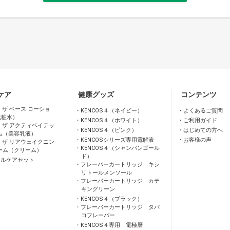
ケア
健康グッズ
コンテンツ
 ザ ベース ローショ
KENCOS４（ネイビー）
よくあるご質問
化粧水）
KENCOS４（ホワイト）
ご利用ガイド
 ザ アクティベイテッ
KENCOS４（ピンク）
はじめての方へ
ム（美容乳液）
KENCOSシリーズ専用電解液
お客様の声
 ザ リアウェイクニン
KENCOS４（シャンパンゴール
ーム（クリーム）
ド）
ャルケアセット
フレーバーカートリッジ キシ
リトールメンソール
フレーバーカートリッジ カテ
キングリーン
KENCOS４（ブラック）
フレーバーカートリッジ タバ
コフレーバー
KENCOS４専用 電極層