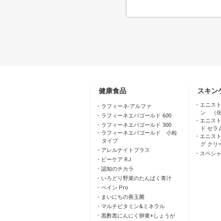
健康食品
スキン
エニスト
ラフィーネ-アルファ
ン （
ラフィーネエパゴールド 600
エニスト
ラフィーネエパゴールド 300
ド セラ
ラフィーネエパゴールド 小粒
エニスト
タイプ
グ クリ
アレルナイトプラス
スペシ
ビーケア RJ
認知のチカラ
いろどり野菜のたんぱく青汁
ペイン Pro
まいにちの善玉菌
マルチビタミン&ミネラル
黒酢黒にんにく卵黄+しょうが